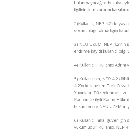
bulunmayacağını, hukuka aykır
ilgilinin tüm zararını karşıl
2)Kullanıcı, NEP 4.2’de yay
sorumluluğu olmadığını kabu
3) NEU UZEM, NEP 4.2’nin içe
erdirme kayıtlı kullanıcı bilg
4) Kullanıcı, "Kullanıcı Adı"n
5) Kullanıcının, NEP 4.2 dâhi
4.2’nı kullanırken Türk Ceza
Yayınların Düzenlenmesi ve B
Kanunu ile ilgili Kanun Hükm
hükümleri ile NEU UZEM’'in y
6) Kullanıcı, nihai güvenliğ
yükümlüdür. Kullanıcı, NEP 4