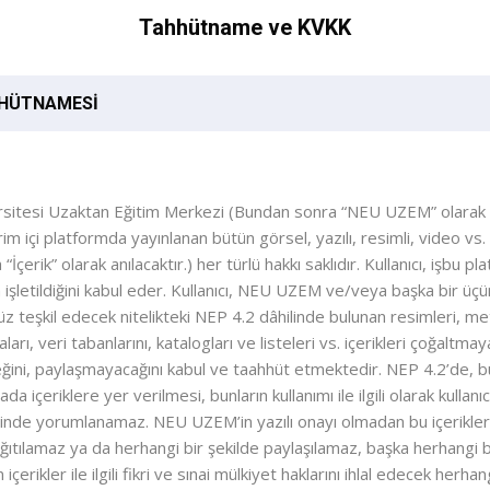
Tahhütname ve KVKK
HHÜTNAMESİ
itesi Uzaktan Eğitim Merkezi (Bundan sonra “NEU UZEM” olarak an
im içi platformda yayınlanan bütün görsel, yazılı, resimli, video vs
İçerik” olarak anılacaktır.) her türlü hakkı saklıdır. Kullanıcı, işbu
işletildiğini kabul eder. Kullanıcı, NEU UZEM ve/veya başka bir üçü
üz teşkil edecek nitelikteki NEP 4.2 dâhilinde bulunan resimleri, meti
aları, veri tabanlarını, katalogları ve listeleri vs. içerikleri çoğaltm
ini, paylaşmayacağını kabul ve taahhüt etmektedir. NEP 4.2’de, bu iç
a içeriklere yer verilmesi, bunların kullanımı ile ilgili olarak kullanıc
şeklinde yorumlanamaz. NEU UZEM’in yazılı onayı olmadan bu içerikl
ğıtılamaz ya da herhangi bir şekilde paylaşılamaz, başka herhangi b
içerikler ile ilgili fikri ve sınai mülkiyet haklarını ihlal edecek herha