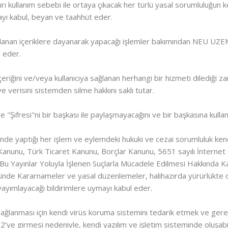
ı kullanım sebebi ile ortaya çıkacak her türlü yasal sorumluluğun ke
amayı kabul, beyan ve taahhüt eder.
ınlanan içeriklere dayanarak yapacağı işlemler bakımından NEU UZEM
l eder.
riğini ve/veya kullanıcıya sağlanan herhangi bir hizmeti dilediği 
i ve verisini sistemden silme hakkını saklı tutar.
ı ve "Şifresi"ni bir başkası ile paylaşmayacağını ve bir başkasına kul
linde yaptığı her işlem ve eylemdeki hukuki ve cezai sorumluluk kendi
 Kanunu, Türk Ticaret Kanunu, Borçlar Kanunu, 5651 sayılı İnterne
u Yayınlar Yoluyla İşlenen Suçlarla Mücadele Edilmesi Hakkında Kan
ünde Kararnameler ve yasal düzenlemeler, halihazırda yürürlükte ol
ayımlayacağı bildirimlere uymayı kabul eder.
in sağlanması için kendi virüs koruma sistemini tedarik etmek ve ger
.2’ye girmesi nedeniyle, kendi yazılım ve işletim sisteminde oluşab