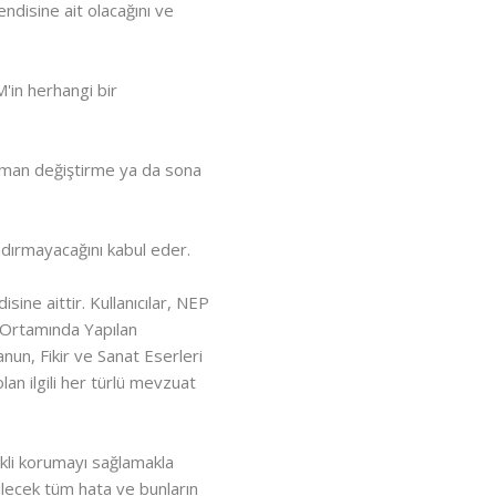
ndisine ait olacağını ve
'in herhangi bir
zaman değiştirme ya da sona
landırmayacağını kabul eder.
sine aittir. Kullanıcılar, NEP
t Ortamında Yapılan
un, Fikir ve Sanat Eserleri
an ilgili her türlü mevzuat
ekli korumayı sağlamakla
ilecek tüm hata ve bunların