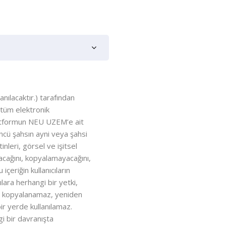
ılacaktır.) tarafından
. tüm elektronik
 platformun NEU UZEM’e ait
ncü şahsın ayni veya şahsi
nleri, görsel ve işitsel
ayacağını, kopyalamayacağını,
eriğin kullanıcıların
ılara herhangi bir yetki,
er kopyalanamaz, yeniden
ir yerde kullanılamaz.
ngi bir davranışta