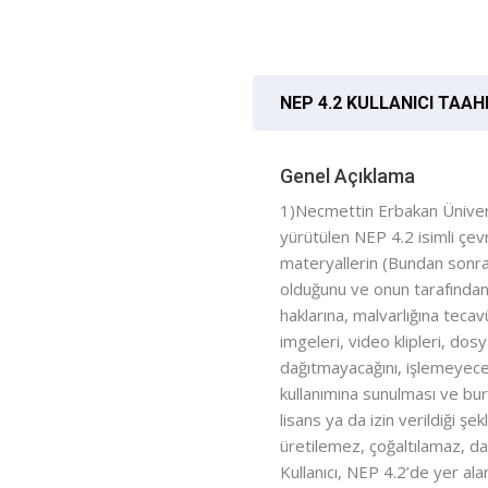
Ana içeriğe git
[Cocoon] FAQs 'yı atla
NEP 4.2 KULLANICI TAA
Genel Açıklama
1)Necmettin Erbakan Ünivers
yürütülen NEP 4.2 isimli çevr
materyallerin (Bundan sonra “
olduğunu ve onun tarafından 
haklarına, malvarlığına tecav
imgeleri, video klipleri, dosy
dağıtmayacağını, işlemeyeceğ
kullanımına sunulması ve burad
lisans ya da izin verildiği 
üretilemez, çoğaltılamaz, da
Kullanıcı, NEP 4.2’de yer alan 