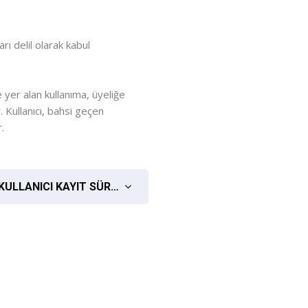
rı delil olarak kabul
e yer alan kullanıma, üyeliğe
 Kullanıcı, bahsi geçen
.
SÜRECİ AYDINLATMA METNİ