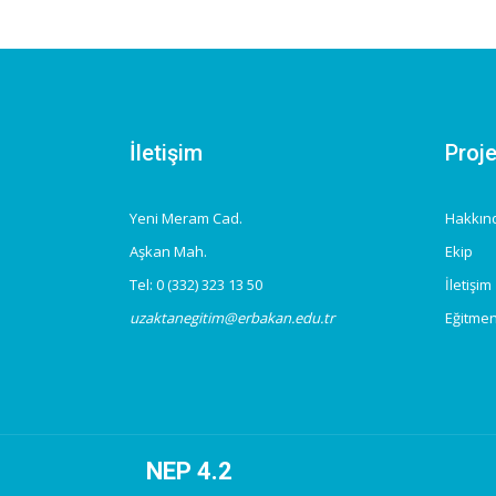
İletişim
Proj
Yeni Meram Cad.
Hakkın
Aşkan Mah.
Ekip
Tel: 0 (332) 323 13 50
İletişim
uzaktanegitim@erbakan.edu.tr
Eğitmen
NEP 4.2