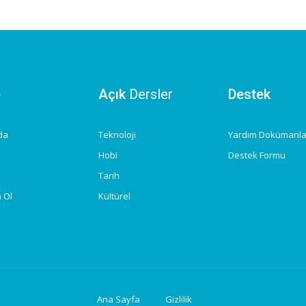
e
Açık
Dersler
Destek
da
Teknoloji
Yardım Dokümanla
Hobi
Destek Formu
Tarih
 Ol
Kültürel
Ana Sayfa
Gizlilik