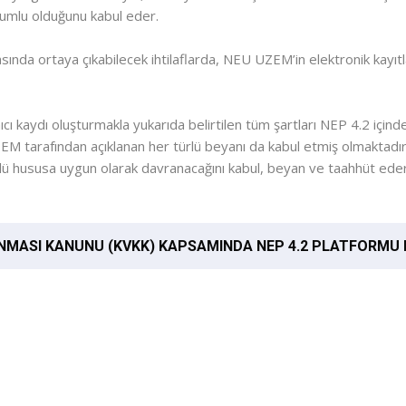
rumlu olduğunu kabul eder.
ında ortaya çıkabilecek ihtilaflarda, NEU UZEM’in elektronik kayıtla
nıcı kaydı oluşturmakla yukarıda belirtilen tüm şartları NEP 4.2 içind
EM tarafından açıklanan her türlü beyanı da kabul etmiş olmaktadır.
rlü hususa uygun olarak davranacağını kabul, beyan ve taahhüt eder
I KANUNU (KVKK) KAPSAMINDA NEP 4.2 PLATFORMU KULLANICI KAYIT 